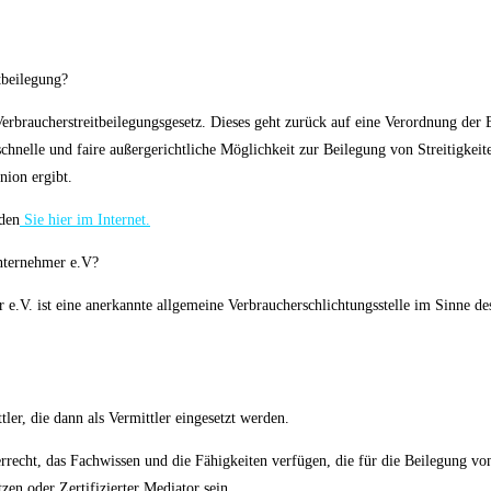
tbeilegung?
 Verbraucherstreitbeilegungsgesetz. Dieses geht zurück auf eine Verordnung d
schnelle und faire außergerichtliche Möglichkeit zur Beilegung von Streitigkei
nion ergibt.
nden
Sie hier im Internet.
Unternehmer e.V?
 e.V. ist eine anerkannte allgemeine Verbraucherschlichtungsstelle im Sinne de
tler, die dann als Vermittler eingesetzt werden.
rrecht, das Fachwissen und die Fähigkeiten verfügen, die für die Beilegung von 
zen oder Zertifizierter Mediator sein.